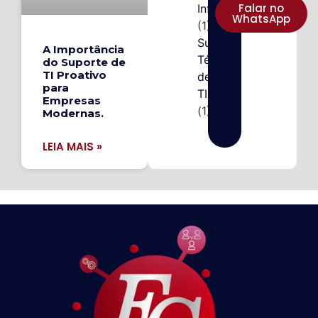
Falar no
Informação
WhatsApp
(1)
Suporte
A Importância
Técnico
do Suporte de
TI Proativo
de
para
TI
Empresas
(1)
Modernas.
LEIA MAIS »